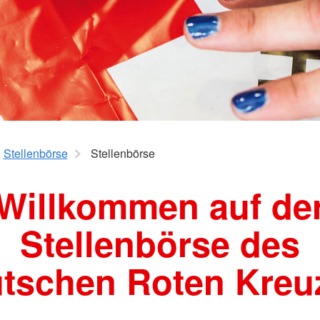
Jugendrot
Spenden
mme
Stellenbörse
Stellenbörse
Willkommen auf de
Stellenbörse des
tschen Roten Kreu