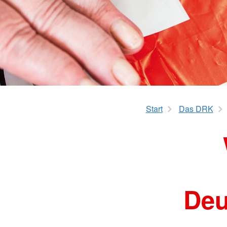
Flugdienst
Krankentransport
Gesundheitsprogra
Rotkreuzdose
Glücksbringer
Start
Das DRK
Deu