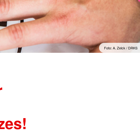
kreuz
Psychosoziale Notfallversorgung
Rettungsdienst
Sanitätsdienst (SD)
Rotkreuzdose
Foto: A. Zelck / DRKS
r
zes!