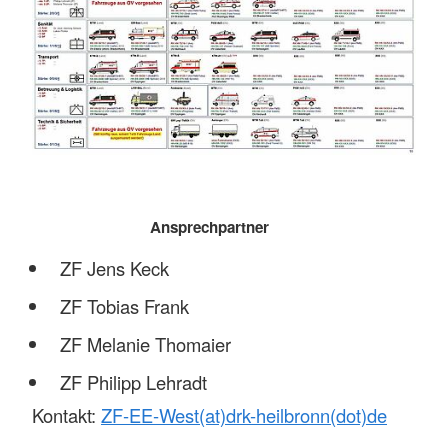
Ansprechpartner
ZF Jens Keck
ZF Tobias Frank
ZF Melanie Thomaier
ZF Philipp Lehradt
Kontakt:
ZF-EE-West(at)drk-heilbronn(dot)de