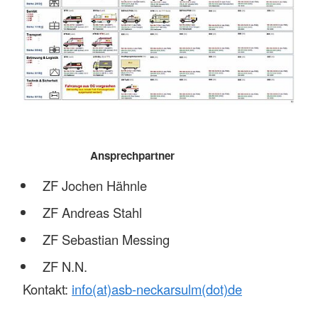
Ansprechpartner
ZF Jochen Hähnle
ZF Andreas Stahl
ZF Sebastian Messing
ZF N.N.
Kontakt:
info(at)asb-neckarsulm(dot)de