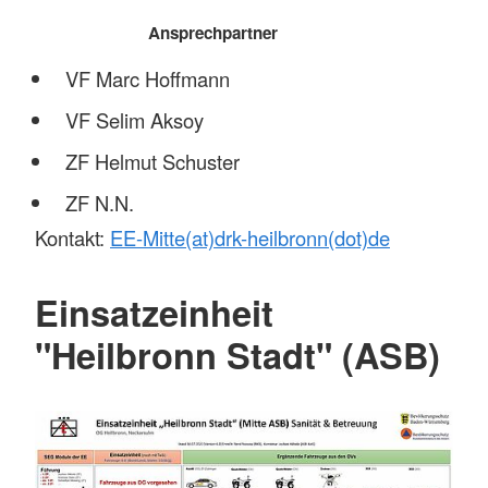
Ansprechpartner
VF Marc Hoffmann
VF Selim Aksoy
ZF Helmut Schuster
ZF N.N.
Kontakt:
EE-Mitte(at)drk-heilbronn(dot)de
Einsatzeinheit
"Heilbronn Stadt" (ASB)