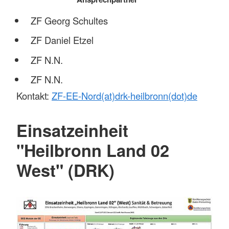
ZF Georg Schultes
ZF Daniel Etzel
ZF N.N.
ZF N.N.
Kontakt:
ZF-EE-Nord(at)drk-heilbronn(dot)de
Einsatzeinheit
"Heilbronn Land 02
West" (DRK)