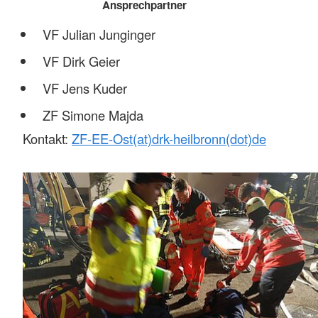
Ansprechpartner
VF Julian Junginger
VF Dirk Geier
VF Jens Kuder
ZF Simone Majda
Kontakt:
ZF-EE-Ost(at)drk-heilbronn(dot)de