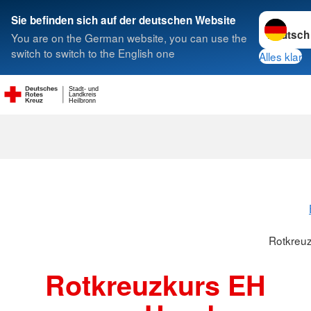
Sprache w
Sie befinden sich auf der deutschen Website
You are on the German website, you can use the
Suche
switch to switch to the English one
Alles klar
Stadt- und
Landkreis
Heilbronn
Rotkreuzkur
Rotkreu
Rotkreuzkurs EH