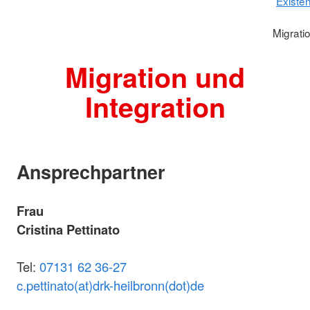
Existe
Migrati
Migration und
Integration
Ansprechpartner
Frau
Cristina Pettinato
Tel:
07131 62 36-27
c.pettinato(at)drk-heilbronn(dot)de