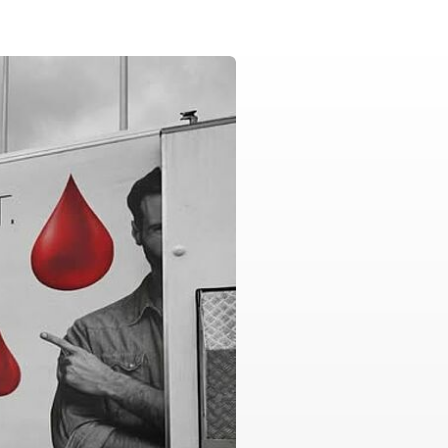
kreuz
Psychosoziale Notfallversorgung
Rettungsdienst
Sanitätsdienst (SD)
Rotkreuzdose