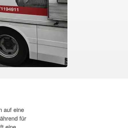
n auf eine
ährend für
ft eine