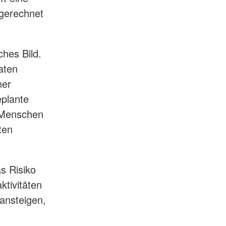
sgerechnet
ches Bild.
aten
ner
plante
r Menschen
ten
s Risiko
ktivitäten
 ansteigen,