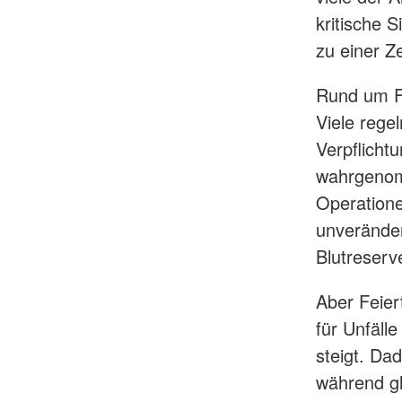
kritische 
zu einer Z
Rund um Fe
Viele rege
Verpflicht
wahrgenomm
Operatione
unveränder
Blutreserv
Aber Feier
für Unfäll
steigt. Da
während gl