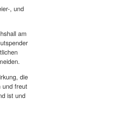
ier-, und
chshall am
lutspender
tlichen
rmeiden.
rkung, die
n und freut
d ist und