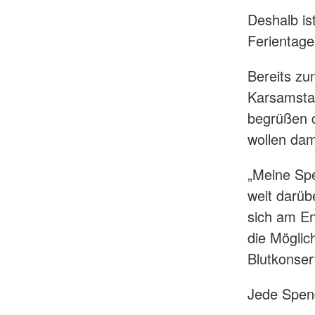
Deshalb is
Ferientage
Bereits zu
Karsamstag
begrüßen d
wollen dam
„Meine Spe
weit darüb
sich am En
die Möglich
Blutkonser
Jede Spend