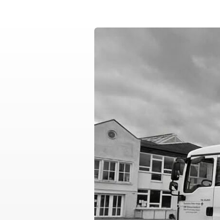
Flugdienst
Krankentransport
Gesundheitsprogra
Rotkreuzdose
Glücksbringer