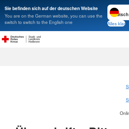
Sprache w
Sie befinden sich auf der deutschen Website
You are on the German website, you can use the
Suche
switch to switch to the English one
Alles klar
Stadt- und
Landkreis
Heilbronn
S
S
Onli