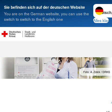
Sprache w
Sie befinden sich auf der deutschen Website
You are on the German website, you can use the
Suche
switch to switch to the English one
Alles klar
Stadt- und
Landkreis
Heilbronn
Foto: A. Zelck / DRKS