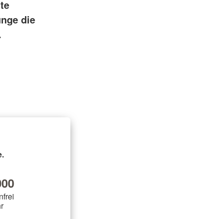
te
unge die
.
.
00
nfrei
r