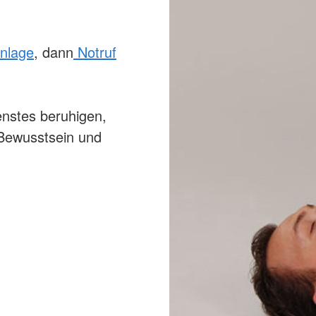
enlage
, dann
Notruf
enstes beruhigen,
 Bewusstsein und