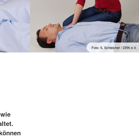
Psychosoziale Notfallversorgung
kreuz
Rettungsdienst
Sanitätsdienst (SD)
Rotkreuzdose
Foto: S. Schleicher / DRK e.V.
 wie
ltet.
 können