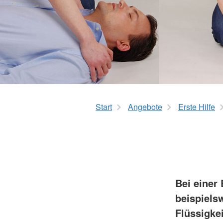
Flugdienst
Krankentransport
Gesundheitsprogra
Rotkreuzdose
Glücksbringer
Start
Angebote
Erste Hilfe
Bei einer
beispiels
Flüssigke