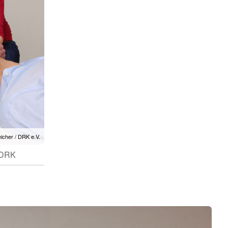
eicher / DRK e.V.
/ DRK