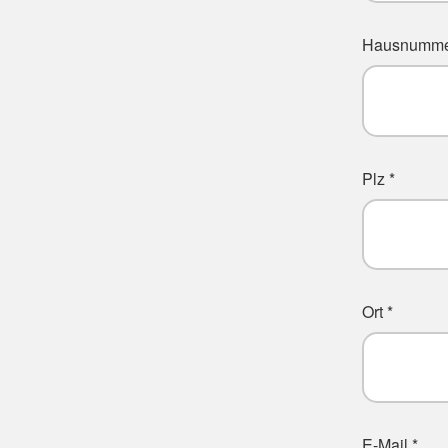
Hausnumme
Plz *
Ort *
E-Mail *