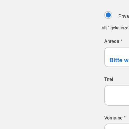
Priv
Mit * gekennze
Anrede *
Titel
Vorname *