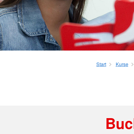
Flugdienst
Krankentransport
Gesundheitsprogra
Rotkreuzdose
Glücksbringer
Start
Kurse
Buc