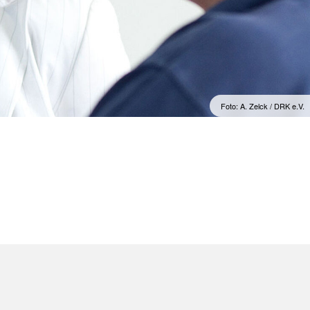
kreuz
Psychosoziale Notfallversorgung
Rettungsdienst
Sanitätsdienst (SD)
Rotkreuzdose
Foto: A. Zelck / DRK e.V.