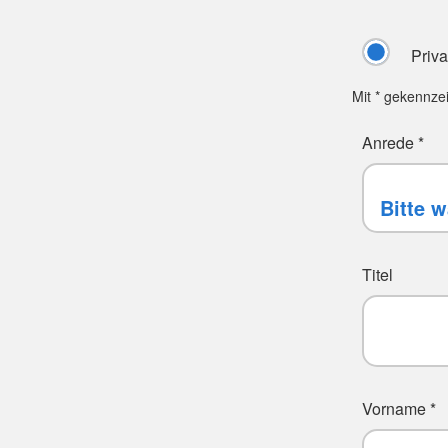
Priv
Mit * gekennze
Anrede *
Titel
Vorname *