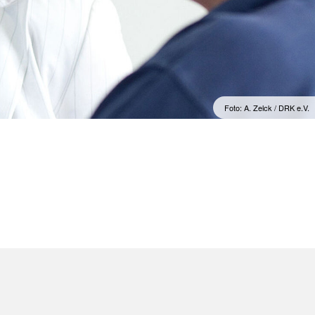
kreuz
Psychosoziale Notfallversorgung
Rettungsdienst
Sanitätsdienst (SD)
Rotkreuzdose
Foto: A. Zelck / DRK e.V.