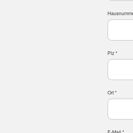
Hausnumme
Plz *
Ort *
E-Mail *