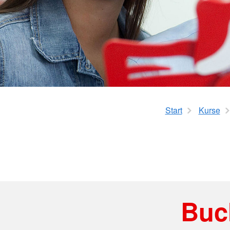
Flugdienst
Krankentransport
Gesundheitsprogra
Rotkreuzdose
Glücksbringer
Start
Kurse
Buc